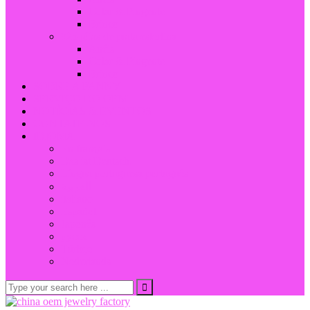
Colar & Pingente
Brinco
925 jóias de prata esterlina
Anéis
Colar & Pingente
Brinco
SOBRE A FANNY
SERVIÇO DO OEM
NOTÍCIAS & EVENTOS
CONTATE-NOS
IDIOMA
En français
Das ist Deutsch.
Língua portuguesa português
العربية
italiano
Español
Japonês
русск
Türkçe
Nederlands