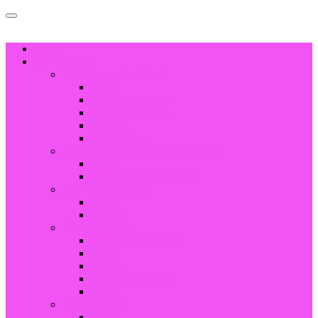
CASA
PRODUTO
Jóias de aço inoxidável
Anéis
Pulseira & Pulseira
Colar & Pingente
Brinco
Abotoaduras
Jóias de cerâmica de alta tecnologia
Anéis
Componentes cerâmicos
Jóias de tungstênio
Anéis
Pulseira
Jóias de titânio
Anel de titânio preto
Anéis
Pulseira
Colar & Pingente
Brinco
Jóias de latão
Anéis