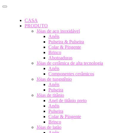
CASA
PRODUTO
Jóias de aço inoxidável
Anéis
Pulseira & Pulseira
Colar & Pingente
Brinco
Abotoaduras
Jóias de cerâmica de alta tecnologia
Anéis
Componentes cerâmicos
Jóias de tungstênio
Anéis
Pulseira
Jóias de titânio
Anel de titânio preto
Anéis
Pulseira
Colar & Pingente
Brinco
Jóias de latão
Anéis