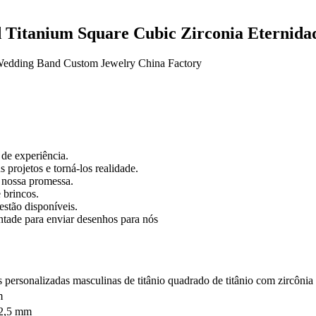
d Titanium Square Cubic Zirconia Eterni
 de experiência.
 projetos e torná-los realidade.
e nossa promessa.
 brincos.
estão disponíveis.
tade para enviar desenhos para nós
s personalizadas masculinas de titânio quadrado de titânio com zircôni
m
-2,5 mm