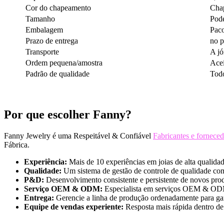
Cor do chapeamento
Chap
Tamanho
Pode
Embalagem
Paco
Prazo de entrega
no p
Transporte
A jó
Ordem pequena/amostra
Acei
Padrão de qualidade
Todo
Por que escolher Fanny?
Fanny Jewelry é uma Respeitável & Confiável
Fabricantes e fornecedo
Fábrica.
Experiência:
Mais de 10 experiências em joias de alta qualid
Qualidade:
Um sistema de gestão de controle de qualidade comp
P&D:
Desenvolvimento consistente e persistente de novos prod
Serviço OEM & ODM:
Especialista em serviços OEM & ODM
Entrega:
Gerencie a linha de produção ordenadamente para gara
Equipe de vendas experiente:
Resposta mais rápida dentro de