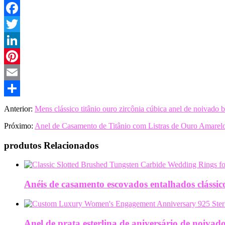
Facebook
Twitter
LinkedIn
Pinterest
Email
Share
Anterior:
Mens clássico titânio ouro zircônia cúbica anel de noivado 
Próximo:
Anel de Casamento de Titânio com Listras de Ouro Amarelo
produtos Relacionados
Anéis de casamento escovados entalhados clássi
Anel de prata esterlina de aniversário de noivad