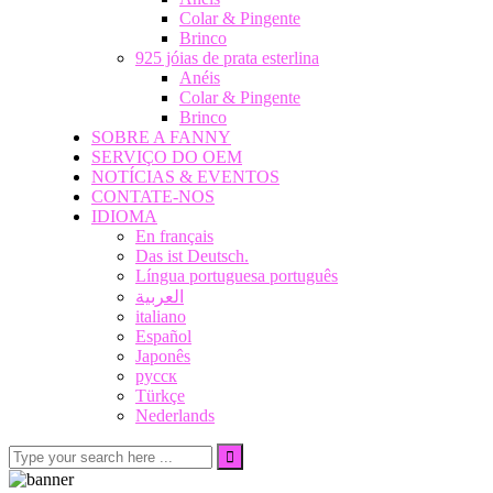
Colar & Pingente
Brinco
925 jóias de prata esterlina
Anéis
Colar & Pingente
Brinco
SOBRE A FANNY
SERVIÇO DO OEM
NOTÍCIAS & EVENTOS
CONTATE-NOS
IDIOMA
En français
Das ist Deutsch.
Língua portuguesa português
العربية
italiano
Español
Japonês
русск
Türkçe
Nederlands